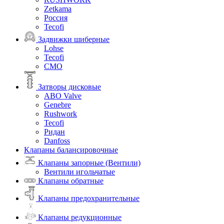
Zetkama
Россия
Tecofi
Задвижки шиберные
Lohse
Tecofi
СМО
Затворы дисковые
ABO Valve
Genebre
Rushwork
Tecofi
Ридан
Danfoss
Клапаны балансировочные
Клапаны запорные (Вентили)
Вентили игольчатые
Клапаны обратные
Клапаны предохранительные
Клапаны редукционные