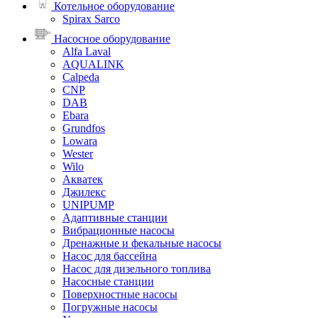
Котельное оборудование
Spirax Sarco
Насосное оборудование
Alfa Laval
AQUALINK
Calpeda
CNP
DAB
Ebara
Grundfos
Lowara
Wester
Wilo
Акватек
Джилекс
UNIPUMP
Адаптивные станции
Вибрационные насосы
Дренажные и фекальные насосы
Насос для бассейна
Насос для дизельного топлива
Насосные станции
Поверхностные насосы
Погружные насосы