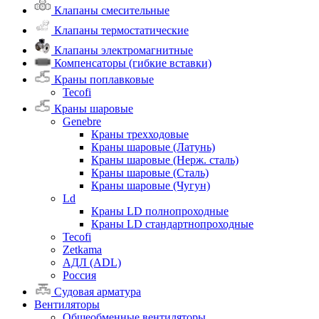
Клапаны смесительные
Клапаны термостатические
Клапаны электромагнитные
Компенсаторы (гибкие вставки)
Краны поплавковые
Tecofi
Краны шаровые
Genebre
Краны трехходовые
Краны шаровые (Латунь)
Краны шаровые (Нерж. сталь)
Краны шаровые (Сталь)
Краны шаровые (Чугун)
Ld
Краны LD полнопроходные
Краны LD стандартнопроходные
Tecofi
Zetkama
АДЛ (ADL)
Россия
Судовая арматура
Вентиляторы
Общеобменные вентиляторы