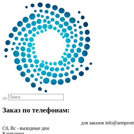
Заказ по телефонам:
8 (861) 217-47-41
sale@armprom-krd.ru
для заказов
info@armprom
Сб, Вс - выходные дни
Категории