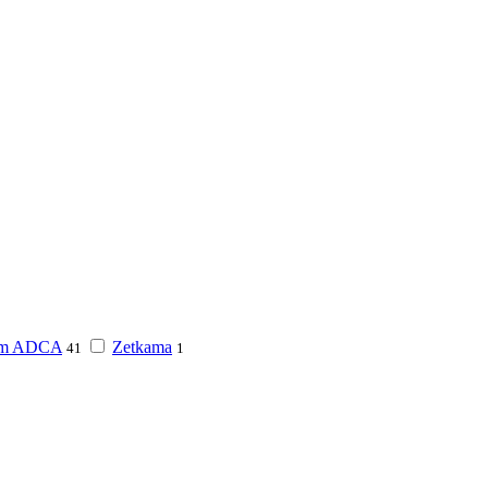
am ADCA
Zetkama
41
1