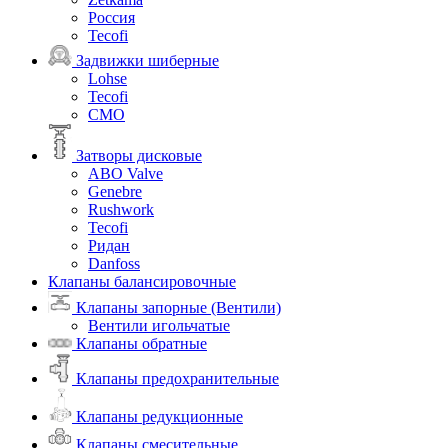
Россия
Tecofi
Задвижки шиберные
Lohse
Tecofi
СМО
Затворы дисковые
ABO Valve
Genebre
Rushwork
Tecofi
Ридан
Danfoss
Клапаны балансировочные
Клапаны запорные (Вентили)
Вентили игольчатые
Клапаны обратные
Клапаны предохранительные
Клапаны редукционные
Клапаны смесительные