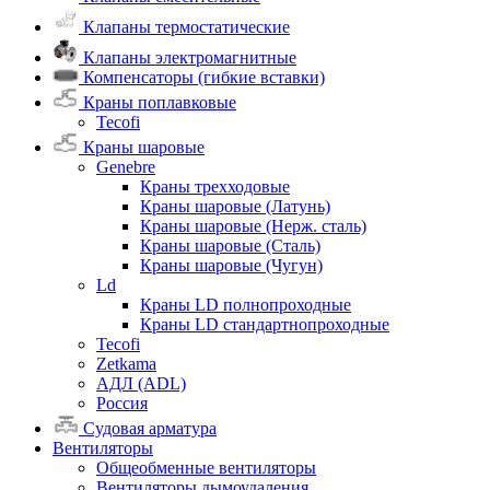
Клапаны термостатические
Клапаны электромагнитные
Компенсаторы (гибкие вставки)
Краны поплавковые
Tecofi
Краны шаровые
Genebre
Краны трехходовые
Краны шаровые (Латунь)
Краны шаровые (Нерж. сталь)
Краны шаровые (Сталь)
Краны шаровые (Чугун)
Ld
Краны LD полнопроходные
Краны LD стандартнопроходные
Tecofi
Zetkama
АДЛ (ADL)
Россия
Судовая арматура
Вентиляторы
Общеобменные вентиляторы
Вентиляторы дымоудаления