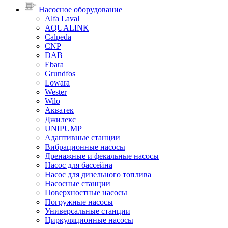
Насосное оборудование
Alfa Laval
AQUALINK
Calpeda
CNP
DAB
Ebara
Grundfos
Lowara
Wester
Wilo
Акватек
Джилекс
UNIPUMP
Адаптивные станции
Вибрационные насосы
Дренажные и фекальные насосы
Насос для бассейна
Насос для дизельного топлива
Насосные станции
Поверхностные насосы
Погружные насосы
Универсальные станции
Циркуляционные насосы