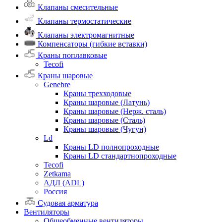
Клапаны смесительные
Клапаны термостатические
Клапаны электромагнитные
Компенсаторы (гибкие вставки)
Краны поплавковые
Tecofi
Краны шаровые
Genebre
Краны трехходовые
Краны шаровые (Латунь)
Краны шаровые (Нерж. сталь)
Краны шаровые (Сталь)
Краны шаровые (Чугун)
Ld
Краны LD полнопроходные
Краны LD стандартнопроходные
Tecofi
Zetkama
АДЛ (ADL)
Россия
Судовая арматура
Вентиляторы
Общеобменные вентиляторы