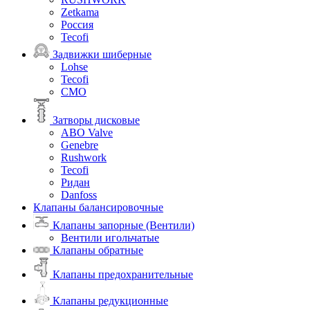
Zetkama
Россия
Tecofi
Задвижки шиберные
Lohse
Tecofi
СМО
Затворы дисковые
ABO Valve
Genebre
Rushwork
Tecofi
Ридан
Danfoss
Клапаны балансировочные
Клапаны запорные (Вентили)
Вентили игольчатые
Клапаны обратные
Клапаны предохранительные
Клапаны редукционные