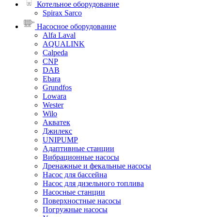
Котельное оборудование
Spirax Sarco
Насосное оборудование
Alfa Laval
AQUALINK
Calpeda
CNP
DAB
Ebara
Grundfos
Lowara
Wester
Wilo
Акватек
Джилекс
UNIPUMP
Адаптивные станции
Вибрационные насосы
Дренажные и фекальные насосы
Насос для бассейна
Насос для дизельного топлива
Насосные станции
Поверхностные насосы
Погружные насосы