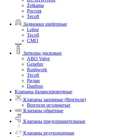
Zetkama
Россия
Tecofi
Задвижки шиберные
Lohse
Tecofi
СМО
Затворы дисковые
ABO Valve
Genebre
Rushwork
Tecofi
Ридан
Danfoss
Клапаны балансировочные
Клапаны запорные (Вентили)
Вентили игольчатые
Клапаны обратные
Клапаны предохранительные
Клапаны редукционные