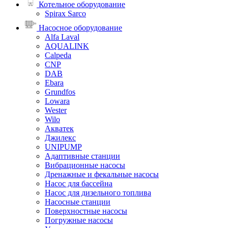
Котельное оборудование
Spirax Sarco
Насосное оборудование
Alfa Laval
AQUALINK
Calpeda
CNP
DAB
Ebara
Grundfos
Lowara
Wester
Wilo
Акватек
Джилекс
UNIPUMP
Адаптивные станции
Вибрационные насосы
Дренажные и фекальные насосы
Насос для бассейна
Насос для дизельного топлива
Насосные станции
Поверхностные насосы
Погружные насосы