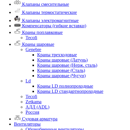
Клапаны смесительные
Клапаны термостатические
Клапаны электромагнитные
Компенсаторы (гибкие вставки)
Краны поплавковые
Tecofi
Краны шаровые
Genebre
Краны трехходовые
Краны шаровые (Латунь)
Краны шаровые (Нерж. сталь)
Краны шаровые (Сталь)
Краны шаровые (Чугун)
Ld
Краны LD полнопроходные
Краны LD стандартнопроходные
Tecofi
Zetkama
АДЛ (ADL)
Россия
Судовая арматура
Вентиляторы
Общеобменные вентиляторы