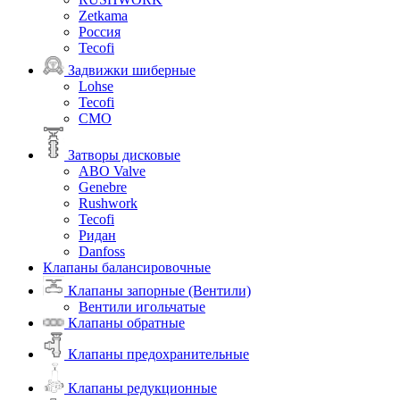
Zetkama
Россия
Tecofi
Задвижки шиберные
Lohse
Tecofi
СМО
Затворы дисковые
ABO Valve
Genebre
Rushwork
Tecofi
Ридан
Danfoss
Клапаны балансировочные
Клапаны запорные (Вентили)
Вентили игольчатые
Клапаны обратные
Клапаны предохранительные
Клапаны редукционные