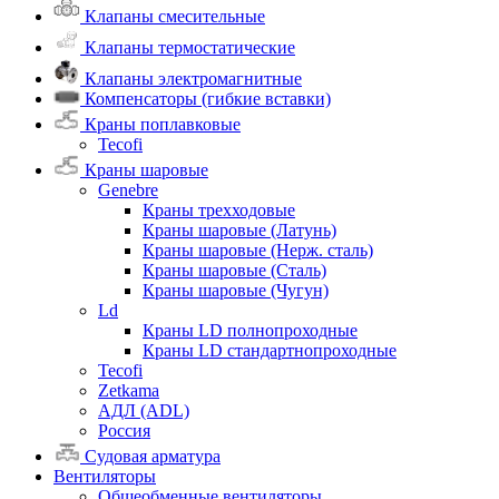
Клапаны смесительные
Клапаны термостатические
Клапаны электромагнитные
Компенсаторы (гибкие вставки)
Краны поплавковые
Tecofi
Краны шаровые
Genebre
Краны трехходовые
Краны шаровые (Латунь)
Краны шаровые (Нерж. сталь)
Краны шаровые (Сталь)
Краны шаровые (Чугун)
Ld
Краны LD полнопроходные
Краны LD стандартнопроходные
Tecofi
Zetkama
АДЛ (ADL)
Россия
Судовая арматура
Вентиляторы
Общеобменные вентиляторы