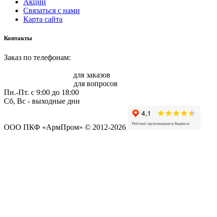
Акции
Связаться с нами
Карта сайта
Контакты
Заказ по телефонам:
8 (861) 217-47-41
sale@armprom-krd.ru
для заказов
info@armprom-krd.ru
для вопросов
Пн.-Пт. c 9:00 до 18:00
Сб, Вс - выходные дни
ООО ПКФ «АрмПром» © 2012-2026