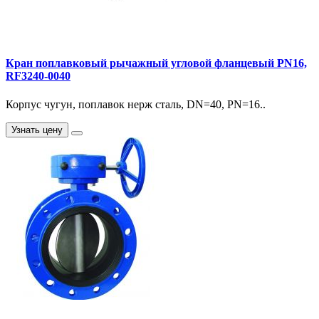
Кран поплавковый рычажный угловой фланцевый PN16,
RF3240-0040
Корпус чугун, поплавок нерж сталь, DN=40, PN=16..
Узнать цену