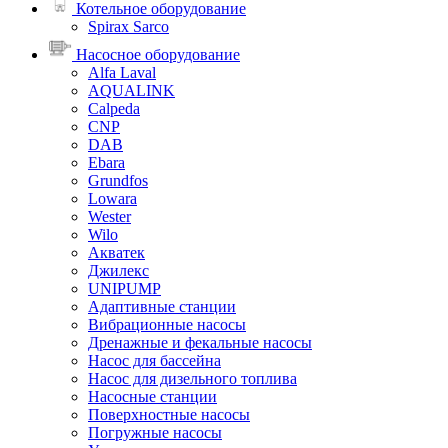
Котельное оборудование
Spirax Sarco
Насосное оборудование
Alfa Laval
AQUALINK
Calpeda
CNP
DAB
Ebara
Grundfos
Lowara
Wester
Wilo
Акватек
Джилекс
UNIPUMP
Адаптивные станции
Вибрационные насосы
Дренажные и фекальные насосы
Насос для бассейна
Насос для дизельного топлива
Насосные станции
Поверхностные насосы
Погружные насосы