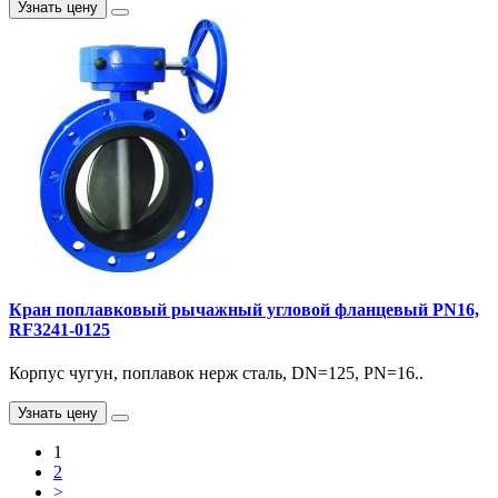
Узнать цену
Кран поплавковый рычажный угловой фланцевый PN16,
RF3241-0125
Корпус чугун, поплавок нерж сталь, DN=125, PN=16..
Узнать цену
1
2
>