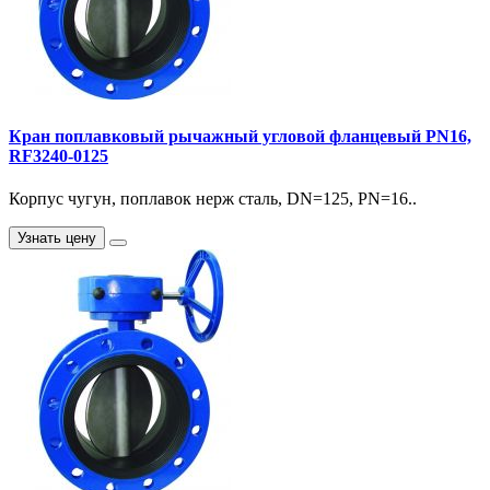
Кран поплавковый рычажный угловой фланцевый PN16,
RF3240-0125
Корпус чугун, поплавок нерж сталь, DN=125, PN=16..
Узнать цену