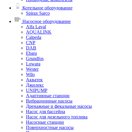
Котельное оборудование
Spirax Sarco
Насосное оборудование
Alfa Laval
AQUALINK
Calpeda
CNP
DAB
Ebara
Grundfos
Lowara
Wester
Wilo
Акватек
Джилекс
UNIPUMP
Адаптивные станции
Вибрационные насосы
Дренажные и фекальные насосы
Насос для бассейна
Насос для дизельного топлива
Насосные станции
Поверхностные насосы