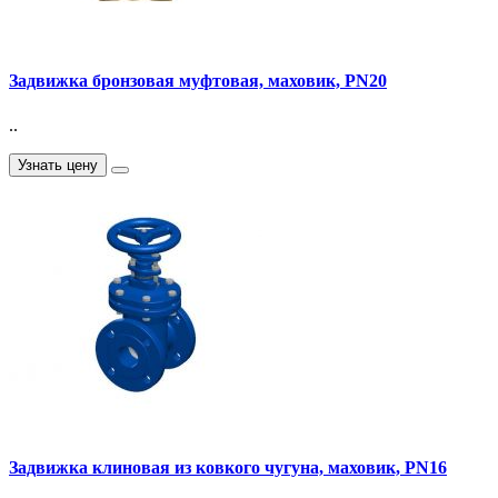
Задвижка бронзовая муфтовая, маховик, PN20
..
Узнать цену
Задвижка клиновая из ковкого чугуна, маховик, PN16