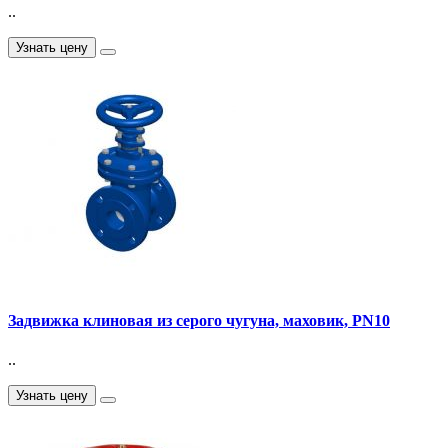
..
Узнать цену
Задвижка клиновая из серого чугуна, маховик, PN10
..
Узнать цену