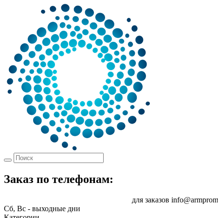
Заказ по телефонам:
8 (861) 217-47-41
sale@armprom-krd.ru
для заказов
info@armprom
Сб, Вс - выходные дни
Категории