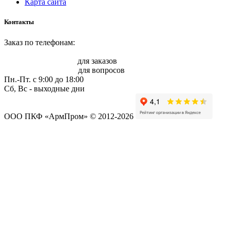
Карта сайта
Контакты
Заказ по телефонам:
8 (861) 217-47-41
sale@armprom-krd.ru
для заказов
info@armprom-krd.ru
для вопросов
Пн.-Пт. c 9:00 до 18:00
Сб, Вс - выходные дни
ООО ПКФ «АрмПром» © 2012-2026