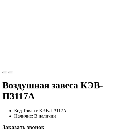
декоративными гранями.
Воздушно-тепловые завесы серии 300 Комфорт
Корпус – светло-серый Передняя панель из оцинкованной стали с белым,
гладким полимерным покрытием, перфорированная.
Воздушно-тепловые завесы серии 300 Потолочная
Корпус – светло-серый Передняя панель светло-серая из оцинкованной
стали. Монтаж – горизонтально, за навесным потолком. Сервис и
обслуживание осуществляется через переднюю панель завесы..
Воздушная завеса КЭВ-
П3117A
Код Товара: КЭВ-П3117A
Наличие: В наличии
Заказать звонок